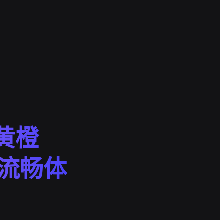
 黄橙
频流畅体